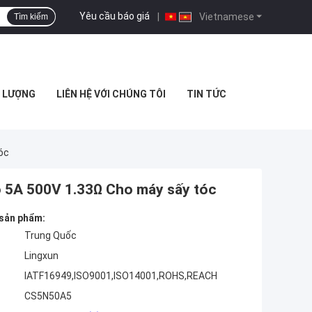
Yêu cầu báo giá
|
Vietnamese
Tìm kiếm
T LƯỢNG
LIÊN HỆ VỚI CHÚNG TÔI
TIN TỨC
óc
 5A 500V 1.33Ω Cho máy sấy tóc
 sản phẩm:
Trung Quốc
Lingxun
IATF16949,ISO9001,ISO14001,ROHS,REACH
CS5N50A5