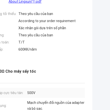
About Lingxun(1).pdf
 tối thiểu:
Theo yêu cầu của bạn
According to your order requirement
Xác nhận gói dựa trên số phần
ng:
Theo yêu cầu của bạn
 toán:
T/T
ấp:
600KK/năm
33Ω Cho máy sấy tóc
áp cực tiêu tán:
500V
Mạch chuyển đổi nguồn của adapter
ụng:
và bộ sạc.