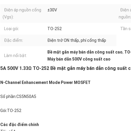
Điện áp nguồn cổng
±30V
Điện 
(Vgs):
nguồn
Loại gói:
TO-252
Tần s
Đặc điểm:
Điện trở ON thấp, phí cổng thấp
Bề mặt gắn máy bán dẫn công suất cao
,
TO-
Làm nổi bật:
Máy bán dẫn 500V công suất cao
5A 500V 1.33Ω TO-252 Bề mặt gắn máy bán dẫn công suất c
N-Channel Enhancement Mode Power MOSFET
Số phần:CS5N50A5
Gói:TO-252
Các đặc điểm chính