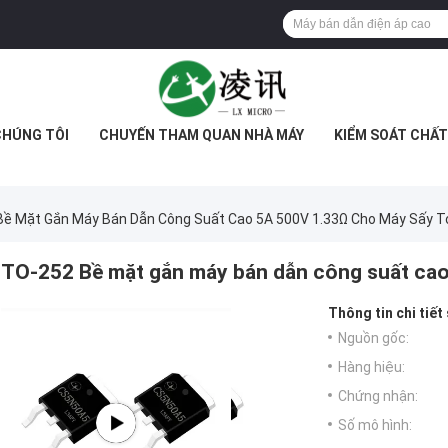
CHÚNG TÔI
CHUYẾN THAM QUAN NHÀ MÁY
KIỂM SOÁT CHẤ
ề Mặt Gắn Máy Bán Dẫn Công Suất Cao 5A 500V 1.33Ω Cho Máy Sấy T
TO-252 Bề mặt gắn máy bán dẫn công suất cao
Thông tin chi tiết
Nguồn gốc:
Hàng hiệu:
Chứng nhận:
Số mô hình: