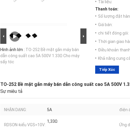
Tài liệu:
Thanh toán:
Số lượng đặt hàng
Giá bán:
chi tiết đóng gói:
Thời gian giao hà
Hình ảnh lớn :
TO-252 Bề mặt gắn máy bán
Điều khoản thanh
dẫn công suất cao 5A 500V 1.33Ω Cho máy
Khả năng cung c
sấy tóc
Tiếp Xúc
TO-252 Bề mặt gắn máy bán dẫn công suất cao 5A 500V 1.
Sự miêu tả
NHẬN DẠNG:
5A
điện 
1,33Ω
RDSON-kiểu VGS=10V:
Ứng d