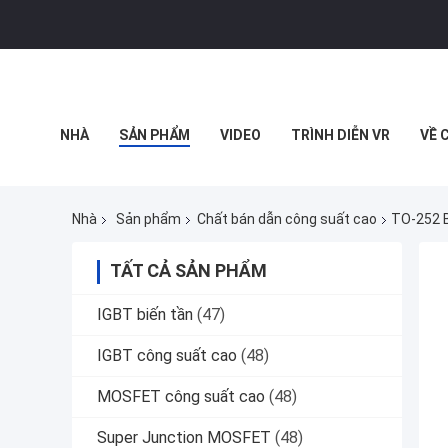
NHÀ
SẢN PHẨM
VIDEO
TRÌNH DIỄN VR
VỀ 
CÁC VỤ ÁN
Nhà
Sản phẩm
Chất bán dẫn công suất cao
TO-252 B
TẤT CẢ SẢN PHẨM
IGBT biến tần
(47)
IGBT công suất cao
(48)
MOSFET công suất cao
(48)
Super Junction MOSFET
(48)